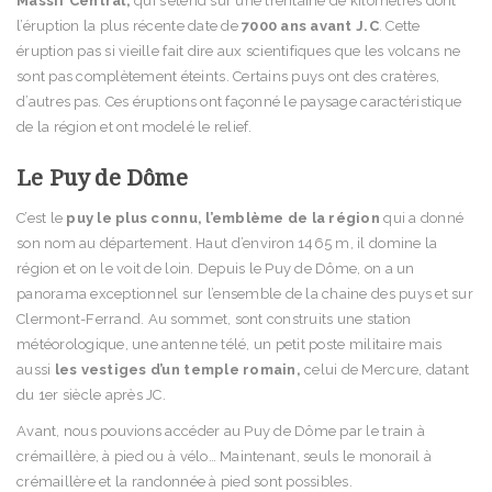
Massif Central,
qui s’étend sur une trentaine de kilomètres dont
l’éruption la plus récente date de
7000 ans avant J.C
. Cette
éruption pas si vieille fait dire aux scientifiques que les volcans ne
sont pas complètement éteints. Certains puys ont des cratères,
d’autres pas. Ces éruptions ont façonné le paysage caractéristique
de la région et ont modelé le relief.
Le Puy de Dôme
C’est le
puy le plus connu, l’emblème de la région
qui a donné
son nom au département. Haut d’environ 1465 m, il domine la
région et on le voit de loin. Depuis le Puy de Dôme, on a un
panorama exceptionnel sur l’ensemble de la chaine des puys et sur
Clermont-Ferrand. Au sommet, sont construits une station
météorologique, une antenne télé, un petit poste militaire mais
aussi
les vestiges d’un temple romain,
celui de Mercure, datant
du 1er siècle après JC.
Avant, nous pouvions accéder au Puy de Dôme par le train à
crémaillère, à pied ou à vélo… Maintenant, seuls le monorail à
crémaillère et la randonnée à pied sont possibles.