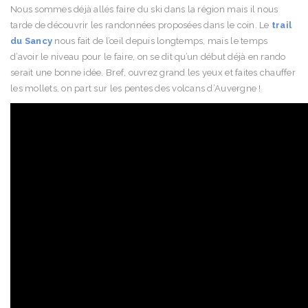
Nous sommes déjà allés faire du ski dans la région mais il nous
tarde de découvrir les randonnées proposées dans le coin. Le
trail
du Sancy
nous fait de l’œil depuis longtemps, mais le temps
d’avoir le niveau pour le faire, on se dit qu’un début déjà en rando
serait une bonne idée. Bref, ouvrez grand les yeux et faites chauffer
les mollets, on part sur les pentes des volcans d’Auvergne !