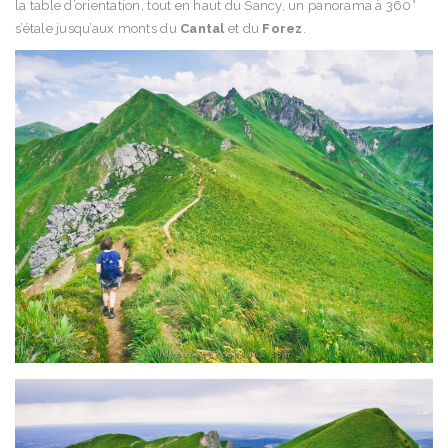
la table d’orientation, tout en haut du Sancy, un panorama à 360°
s’étale jusqu’aux monts du
Cantal
et du
Forez
.