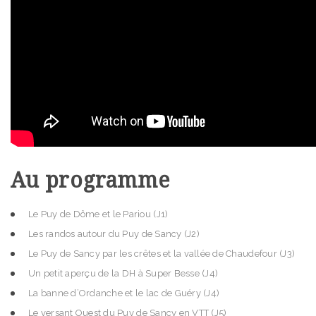
Au programme
Le Puy de Dôme et le Pariou (J1)
Les randos autour du Puy de Sancy (J2)
Le Puy de Sancy par les crêtes et la vallée de Chaudefour (J3)
Un petit aperçu de la DH à Super Besse (J4)
La banne d’Ordanche et le lac de Guéry (J4)
Le versant Ouest du Puy de Sancy en VTT (J5)