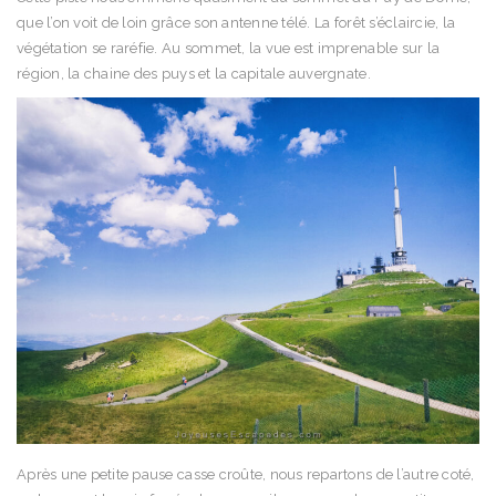
que l’on voit de loin grâce son antenne télé. La forêt s’éclaircie, la
végétation se raréfie. Au sommet, la vue est imprenable sur la
région, la chaine des puys et la capitale auvergnate.
Après une petite pause casse croûte, nous repartons de l’autre coté,