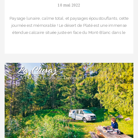
10 mai 2022
Paysage lunaire, calme total, et paysages époustouflants, cette
journée est mémorable ! Le désert de Platé est une immense
étendue calcaire située juste en face du Mont-Blanc dans le
Massif des Fiz. Là-bas, les randonnées valent le détour. Zoom
sur une journée haute en couleur dégotée dans le magazine
OutdoorGo ! #18 Juillet/Août 2020
[…]