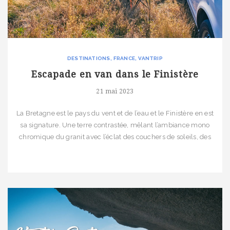
DESTINATIONS
FRANCE
VANTRIP
Escapade en van dans le Finistère
21 mai 2023
La Bretagne est le pays du vent et de l’eau et le Finistère en est
sa signature. Une terre contrastée, mêlant l’ambiance mono
chromique du granit avec l’éclat des couchers de soleils, des
teintes de la mer, et de la lande multicolore. Durant deux
escapades de fin de semaine, à quelques années d’intervalle,
nous parcourons […]