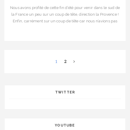
Nous avons profité de cette fin d’été pour venir dans le sud de
la France un peu sur un coup de tête, direction la Provence !
Enfin, carrément sur un coup de tête car nous n’avions pas
forcément d’itinéraire bien précis, juste une volonté de visiter
trois parcs naturels : les Alpilles, le Lubéron et […]
1
2
TWITTER
YOUTUBE