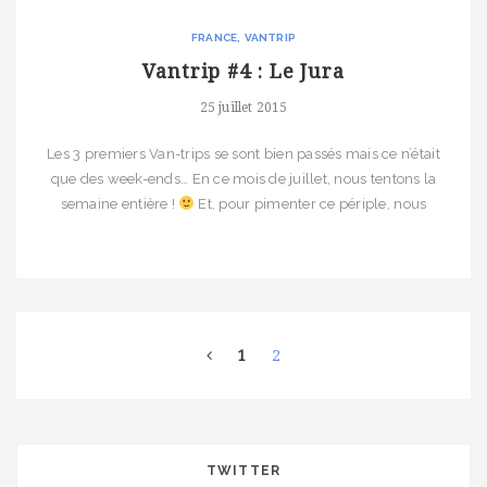
FRANCE
VANTRIP
Vantrip #4 : Le Jura
25 juillet 2015
Les 3 premiers Van-trips se sont bien passés mais ce n’était
que des week-ends… En ce mois de juillet, nous tentons la
semaine entière !
Et, pour pimenter ce périple, nous
décidons d’aller dans ce pays reculé aussi connu sous le
nom « Franche Comté » ! Je vous entends d’ici me dire :
« mais… pourquoi la […]
1
2
TWITTER