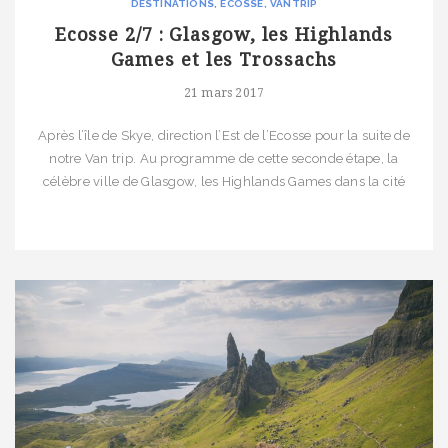
DESTINATIONS
ÉCOSSE
VANTRIP
Ecosse 2/7 : Glasgow, les Highlands
Games et les Trossachs
21 mars 2017
Après l’île de Skye, direction l’Est de l’Ecosse pour la suite de
notre Van trip. Au programme de cette seconde étape, la
célèbre ville de Glasgow, les Highlands Games dans la cité
historique de Stirling puis, enfin, une plongée au coeur du
Parc National des Trossachs Résumé de notre itinéraire Jour 5 :
Glenfinnan et Glasgow Jour […]