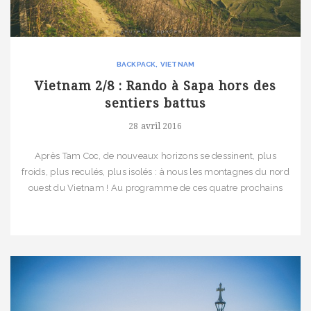
BACKPACK
VIETNAM
Vietnam 2/8 : Rando à Sapa hors des
sentiers battus
28 avril 2016
Après Tam Coc, de nouveaux horizons se dessinent, plus
froids, plus reculés, plus isolés : à nous les montagnes du nord
ouest du Vietnam ! Au programme de ces quatre prochains
jours : de la rando en sac à dos en tour privé mais surtout une
plongée au cœur de la vie des minorités ethniques cultivant
le riz en […]