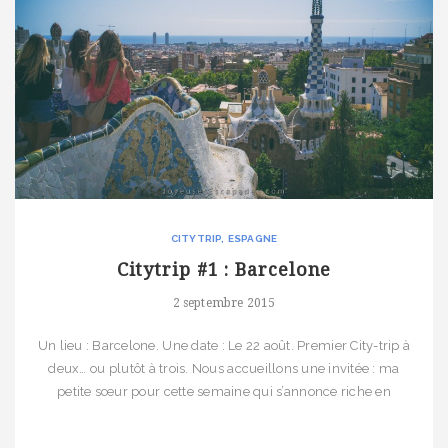
CITYTRIP
ESPAGNE
Citytrip #1 : Barcelone
2 septembre 2015
Un lieu : Barcelone. Une date : Le 22 août. Premier City-trip à
deux… ou plutôt à trois. Nous accueillons une invitée : ma
petite sœur pour cette semaine qui s’annonce riche en
couleurs ! « Jon, à Barcelone, ils parlent espagnol, ça va être
galère ! » Eh oui ! mais, même pas peur ! Sur […]