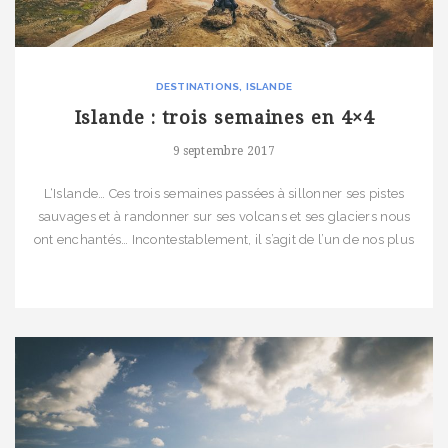
DESTINATIONS
ISLANDE
Islande : trois semaines en 4×4
9 septembre 2017
L‘Islande… Ces trois semaines passées à sillonner ses pistes
sauvages et à randonner sur ses volcans et ses glaciers nous
ont enchantés… Incontestablement, il s’agit de l’un de nos plus
beaux voyages, celui au cours duquel nous nous sommes
particulièrement sentis en phase. Pourquoi cette différence et
pourquoi ce voyage était-il si marquant ? La réponse est
simple : […]