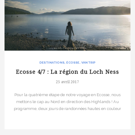
DESTINATIONS
ÉCOSSE
VANTRIP
Ecosse 4/7 : La région du Loch Ness
25 avril 2017
Pour la quatrième étape de notre voyage en Ecosse, nous
mettons le cap au Nord en direction des Highlands ! Au
programme, deux jours de randonnées hautes en couleur
dans la région du Loch Ness. Retour sur une destination de
choix pour celui qui désire plonger en pleine nature écossaise !
Quid de cette étape… Le Loch Ness n’est […]