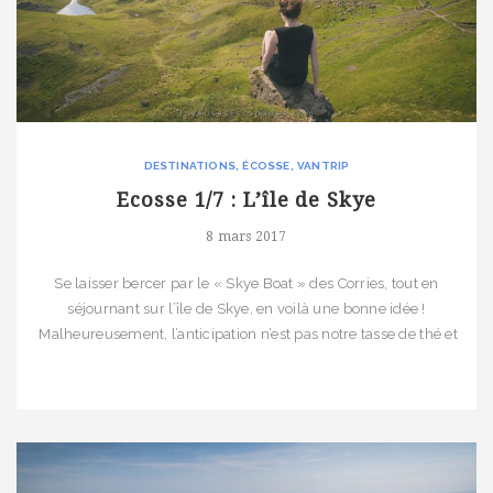
DESTINATIONS
ÉCOSSE
VANTRIP
Ecosse 1/7 : L’île de Skye
8 mars 2017
Se laisser bercer par le « Skye Boat » des Corries, tout en
séjournant sur l’île de Skye, en voilà une bonne idée !
Malheureusement, l’anticipation n’est pas notre tasse de thé et
le séjour ne sera pas rythmé par le folklore musical écossais.
Ce n’est pas grave : les paysages qui s’offrent à nous durant
ces quatre jours sont juste sensationnels. Retour […]