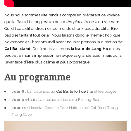
Nous nous sommes vite rendus compte en préparant ce voyage
que la Baie d’Halong est un peu «
the place to be
» du Vietnam.
Qui dit cela dit endroit noir de monde et prix peu attractifs… Bref,
pas très tentant tout cela ! Nous faisons donc le même choix que
Novomond et Chronomundi avant nous et prenons la direction de
Cat Bà
Island
. De là nous visiterons
la baie de Lang Ha
qui est
peut-être moins impressionnante que sa grande sœur mais qui a
l’avantage d’être plus calme et plus pittoresque.
Au programme
Jour 8 :
La route jusqu’à
Cat Bà, le fort de l’île
et les plages
Jour 9 et 10 :
La croisière à bord du Fishing Boat
Jour 11 :
Hospital Cave, le Parc National de Cat Bà et Trung
Trang Cave