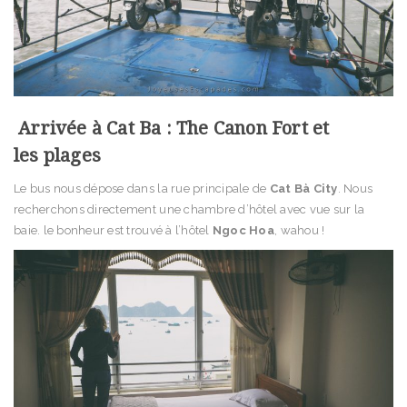
Arrivée à Cat Ba : The Canon Fort et
les plages
Le bus nous dépose dans la rue principale de
Cat Bà City
. Nous
recherchons directement une chambre d’hôtel avec vue sur la
baie. le bonheur est trouvé à l’hôtel
Ngoc Hoa
, wahou !