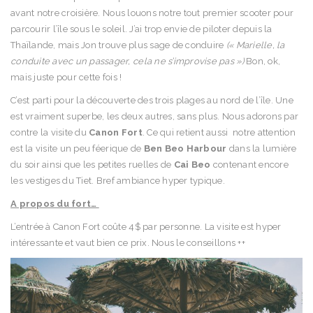
avant notre croisière. Nous louons notre tout premier scooter pour
parcourir l’île sous le soleil. J’ai trop envie de piloter depuis la
Thaïlande, mais Jon trouve plus sage de conduire
(« Marielle, la
conduite avec un passager, cela ne s’improvise pas »)
Bon, ok,
mais juste pour cette fois !
C’est parti pour la découverte des trois plages au nord de l’île. Une
est vraiment superbe, les deux autres, sans plus. Nous adorons par
contre la visite du
Canon Fort
. Ce qui retient aussi notre attention
est la visite un peu féerique de
Ben Beo Harbour
dans la lumière
du soir ainsi que les petites ruelles de
Cai Beo
contenant encore
les vestiges du Tiet. Bref ambiance hyper typique.
A propos du fort…
L’entrée à Canon Fort coûte 4$ par personne. La visite est hyper
intéressante et vaut bien ce prix. Nous le conseillons ++