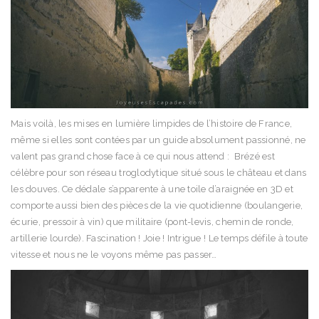
Mais voilà, les mises en lumière limpides de l’histoire de France,
même si elles sont contées par un guide absolument passionné, ne
valent pas grand chose face à ce qui nous attend : Brézé est
célèbre pour son réseau troglodytique situé sous le château et dans
les douves. Ce dédale s’apparente à une toile d’araignée en 3D et
comporte aussi bien des pièces de la vie quotidienne (boulangerie,
écurie, pressoir à vin) que militaire (pont-levis, chemin de ronde,
artillerie lourde). Fascination ! Joie ! Intrigue ! Le temps défile à toute
vitesse et nous ne le voyons même pas passer…