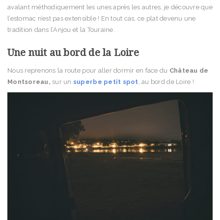
avalant méthodiquement les unes après les autres, je découvre que
l’estomac n’est pas extensible ! En tout cas, ce plat devenu une
tradition dans l’Anjou et la Touraine.
Une nuit au bord de la Loire
Nous reprenons la route pour aller dormir en face du
Château de
Montsoreau,
sur un
superbe petit spot
, au bord de Loire !