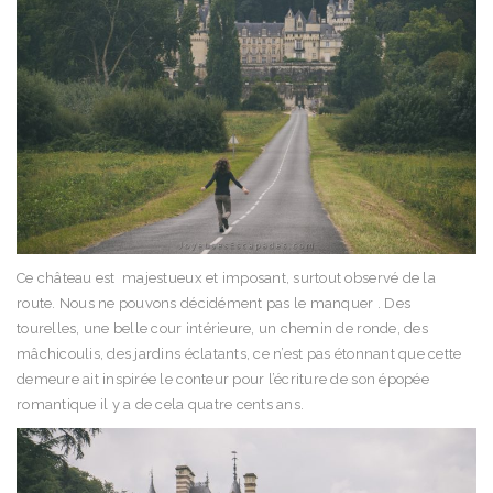
Ce château est majestueux et imposant, surtout observé de la
route. Nous ne pouvons décidément pas le manquer . Des
tourelles, une belle cour intérieure, un chemin de ronde, des
mâchicoulis, des jardins éclatants, ce n’est pas étonnant que cette
demeure ait inspirée le conteur pour l’écriture de son épopée
romantique il y a de cela quatre cents ans.